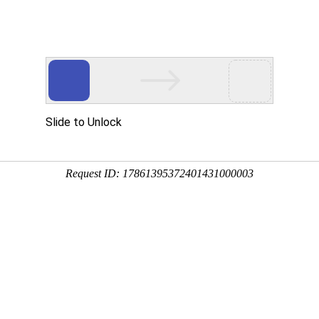
组合
股票比较
折现
今日话题
搜索
其他
站技巧
阅读(3037)
赞(1)
评论(2)
斤。小麦的市场价格是波动的。假设一斤小麦售价1元。那么
润约400-500元。
数就是22~40倍。
虑给与10-20倍市盈率的估值。这样，该地的内在价